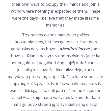
their own ways to occupy their minds and join a
world where nothing is expected of them. These
were the days! I believe that they made lifetime
memories.
Tos ramios dienos man buvo pačios
nuostabiausios, bet mergaitėms turbūt pats
geriausias dalykas buvo –
absoliuti laisvė
. Joms
buvo leidžiama bastytis vienoms dviems (apie ką
net negalėtum pagalvoti Anglijoje!) ir dažniausiai
jos laiką leisdavo žaidimų aikštelėje, kurią
matydavau pro namų langą. Mačiau kaip suposi ant
supynių, kažką žaidė, tyrinėjo vabaliukus, nors iš
esmės, didžiąją laiko dalį pati nežinojau ką jos ten
veikė! Visai kaip mano vaikystės laikais. Bet kaip
smagu buvo stebėti jų laisvę kiekvieną dieną!