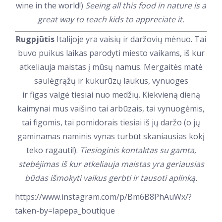
wine in the world!)
Seeing all this food in nature is a
great way to teach kids to appreciate it.
Rugpjūtis
Italijoje yra vaisių ir daržovių mėnuo. Tai
buvo puikus laikas parodyti miesto vaikams, iš kur
atkeliauja maistas į mūsų namus. Mergaitės matė
saulėgrąžų ir kukurūzų laukus, vynuoges
ir figas valgė tiesiai nuo medžių. Kiekvieną dieną
kaimynai mus vaišino tai arbūzais, tai vynuogėmis,
tai figomis, tai pomidorais tiesiai iš jų daržo (o jų
gaminamas naminis vynas turbūt skaniausias kokį
teko ragauti!).
Tiesioginis kontaktas su gamta,
stebėjimas iš kur atkeliauja maistas yra geriausias
būdas išmokyti vaikus gerbti ir tausoti aplinką.
https://www.instagram.com/p/Bm6B8PhAuWx/?
taken-by=lapepa_boutique