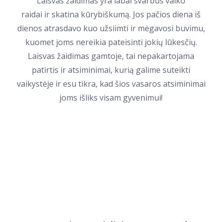
Laisvas žaidimas yra labai svarbus vaiko
raidai ir skatina kūrybiškumą. Jos pačios diena iš
dienos atrasdavo kuo užsiimti ir mėgavosi buvimu,
kuomet joms nereikia pateisinti jokių lūkesčių.
Laisvas žaidimas gamtoje, tai nepakartojama
patirtis ir atsiminimai, kurią galime suteikti
vaikystėje ir esu tikra, kad šios vasaros atsiminimai
joms išliks visam gyvenimui!