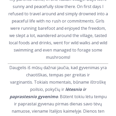
sunny and peacefully slow there. On first days I
refused to travel around and simply drowned into a
peaceful life with no rush or commitments. Girls
were running barefoot and enjoyed the freedom,
we slept a lot, wandered around the village, tasted
local foods and drinks, went for wild walks and wild
swimming and even managed to forage some
mushrooms!
Daugelis iš mūsų dažnai jaučia, kad gyvenimas yra
chaotiškas, tempas per greitas ir
varginantis. Tokiais momentais, būname ištroškę
poilsio, pokyčių ir
lėtesnio ir
paprastesnio gyvenimo
. Būtent tokiu lėtu tempu
ir paprastai gyvenau pirmas dienas savo tėvų
namuose, viename Italijos kaimelyje. Dienos ten