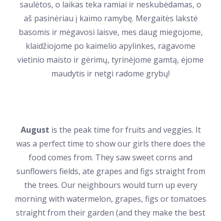
saulėtos, o laikas teka ramiai ir neskubėdamas, o
aš pasinėriau į kaimo ramybę. Mergaitės lakstė
basomis ir mėgavosi laisve, mes daug miegojome,
klaidžiojome po kaimelio apylinkes, ragavome
vietinio maisto ir gėrimų, tyrinėjome gamtą, ėjome
maudytis ir netgi radome grybų!
August
is the peak time for fruits and veggies. It
was a perfect time to show our girls there does the
food comes from. They saw sweet corns and
sunflowers fields, ate grapes and figs straight from
the trees. Our neighbours would turn up every
morning with watermelon, grapes, figs or tomatoes
straight from their garden (and they make the best