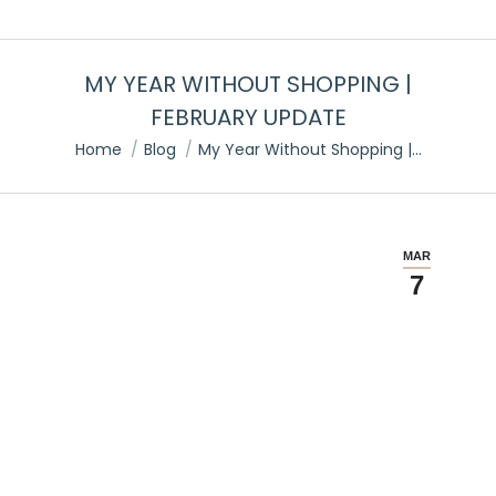
MY YEAR WITHOUT SHOPPING |
FEBRUARY UPDATE
You are here:
Home
Blog
My Year Without Shopping |…
MAR
7