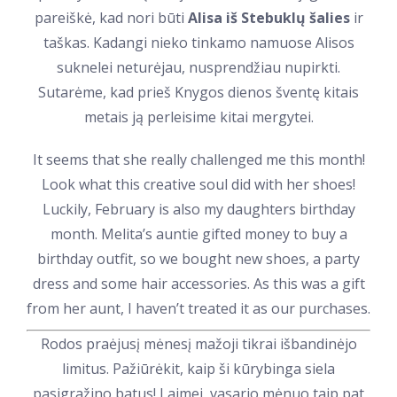
pareiškė, kad nori būti
Alisa iš Stebuklų šalies
ir
taškas. Kadangi nieko tinkamo namuose Alisos
suknelei neturėjau, nusprendžiau nupirkti.
Sutarėme, kad prieš Knygos dienos šventę kitais
metais ją perleisime kitai mergytei.
It seems that she really challenged me this month!
Look what this creative soul did with her shoes!
Luckily, February is also my daughters birthday
month. Melita’s auntie gifted money to buy a
birthday outfit, so we bought new shoes, a party
dress and some hair accessories. As this was a gift
from her aunt, I haven’t treated it as our purchases.
Rodos praėjusį mėnesį mažoji tikrai išbandinėjo
limitus. Pažiūrėkit, kaip ši kūrybinga siela
pasigražino batus! Laimei, vasario mėnuo taip pat