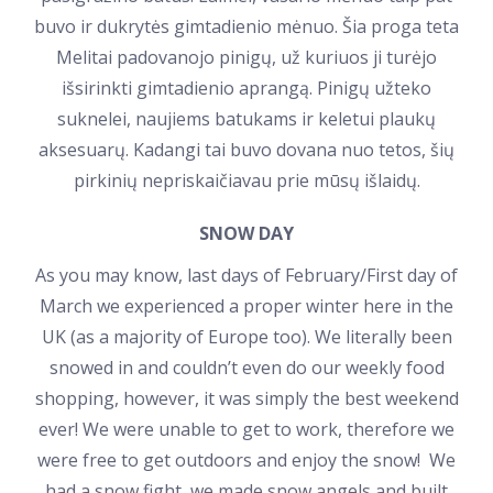
buvo ir dukrytės gimtadienio mėnuo. Šia proga teta
Melitai padovanojo pinigų, už kuriuos ji turėjo
išsirinkti gimtadienio aprangą. Pinigų užteko
suknelei, naujiems batukams ir keletui plaukų
aksesuarų. Kadangi tai buvo dovana nuo tetos, šių
pirkinių nepriskaičiavau prie mūsų išlaidų.
SNOW DAY
As you may know, last days of February/First day of
March we experienced a proper winter here in the
UK (as a majority of Europe too). We literally been
snowed in and couldn’t even do our weekly food
shopping, however, it was simply the best weekend
ever! We were unable to get to work, therefore we
were free to get outdoors and enjoy the snow! We
had a snow fight, we made snow angels and built