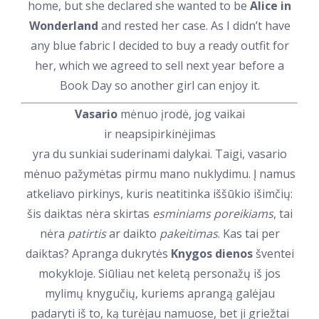
home, but she declared she wanted to be
Alice in
Wonderland
and rested her case. As I didn’t have
any blue fabric I decided to buy a ready outfit for
her, which we agreed to sell next year before a
Book Day so another girl can enjoy it.
Vasario
mėnuo įrodė, jog vaikai
ir neapsipirkinėjimas
yra du sunkiai suderinami dalykai. Taigi, vasario
mėnuo pažymėtas pirmu mano nuklydimu. Į namus
atkeliavo pirkinys, kuris neatitinka iššūkio išimčių:
šis daiktas nėra skirtas
esminiams poreikiams
, tai
nėra
patirtis
ar daikto
pakeitimas
. Kas tai per
daiktas? Apranga dukrytės
Knygos dienos
šventei
mokykloje. Siūliau net keletą personažų iš jos
mylimų knygučių, kuriems aprangą galėjau
padaryti iš to, ką turėjau namuose, bet ji griežtai