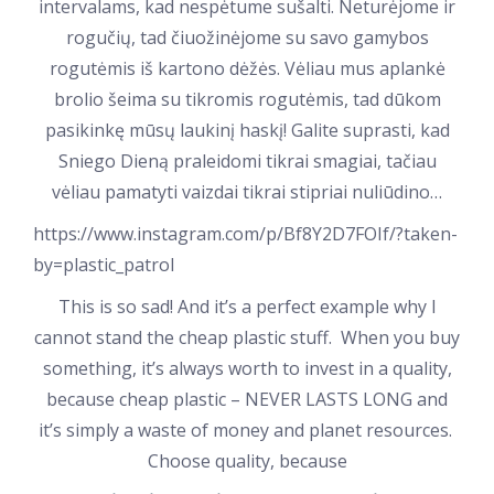
intervalams, kad nespėtume sušalti. Neturėjome ir
rogučių, tad čiuožinėjome su savo gamybos
rogutėmis iš kartono dėžės. Vėliau mus aplankė
brolio šeima su tikromis rogutėmis, tad dūkom
pasikinkę mūsų laukinį haskį! Galite suprasti, kad
Sniego Dieną praleidomi tikrai smagiai, tačiau
vėliau pamatyti vaizdai tikrai stipriai nuliūdino…
https://www.instagram.com/p/Bf8Y2D7FOIf/?taken-
by=plastic_patrol
This is so sad! And it’s a perfect example why I
cannot stand the cheap plastic stuff. When you buy
something, it’s always worth to invest in a quality,
because cheap plastic – NEVER LASTS LONG and
it’s simply a waste of money and planet resources.
Choose quality, because