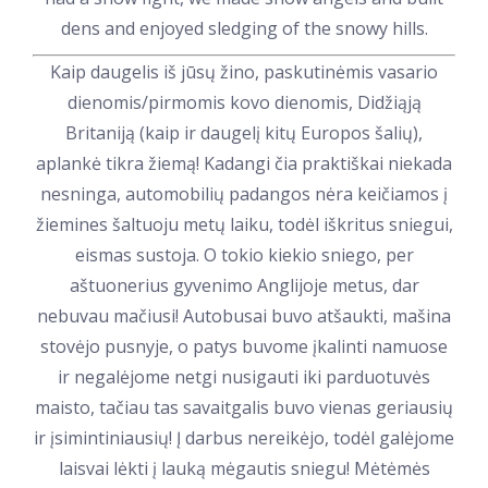
dens and enjoyed sledging of the snowy hills.
Kaip daugelis iš jūsų žino, paskutinėmis vasario
dienomis/pirmomis kovo dienomis, Didžiąją
Britaniją (kaip ir daugelį kitų Europos šalių),
aplankė tikra žiemą! Kadangi čia praktiškai niekada
nesninga, automobilių padangos nėra keičiamos į
žiemines šaltuoju metų laiku, todėl iškritus sniegui,
eismas sustoja. O tokio kiekio sniego, per
aštuonerius gyvenimo Anglijoje metus, dar
nebuvau mačiusi! Autobusai buvo atšaukti, mašina
stovėjo pusnyje, o patys buvome įkalinti namuose
ir negalėjome netgi nusigauti iki parduotuvės
maisto, tačiau tas savaitgalis buvo vienas geriausių
ir įsimintiniausių! Į darbus nereikėjo, todėl galėjome
laisvai lėkti į lauką mėgautis sniegu! Mėtėmės