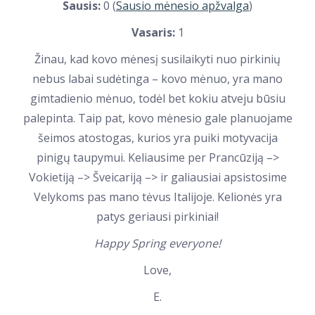
Sausis:
0 (
Sausio mėnesio apžvalga
)
Vasaris:
1
Žinau, kad kovo mėnesį susilaikyti nuo pirkinių
nebus labai sudėtinga – kovo mėnuo, yra mano
gimtadienio mėnuo, todėl bet kokiu atveju būsiu
palepinta. Taip pat, kovo mėnesio gale planuojame
šeimos atostogas, kurios yra puiki motyvacija
pinigų taupymui. Keliausime per Prancūziją –>
Vokietiją –> Šveicariją –> ir galiausiai apsistosime
Velykoms pas mano tėvus Italijoje. Kelionės yra
patys geriausi pirkiniai!
Happy Spring everyone!
Love,
E.