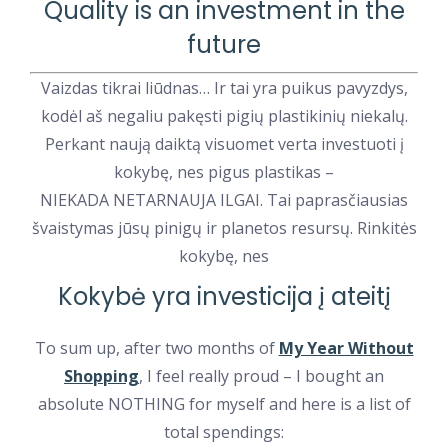
Quality is an investment in the
future
Vaizdas tikrai liūdnas… Ir tai yra puikus pavyzdys,
kodėl aš negaliu pakęsti pigių plastikinių niekalų.
Perkant naują daiktą visuomet verta investuoti į
kokybę, nes pigus plastikas –
NIEKADA NETARNAUJA ILGAI. Tai paprasčiausias
švaistymas jūsų pinigų ir planetos resursų. Rinkitės
kokybę, nes
Kokybė yra investicija į ateitį
To sum up, after two months of
My Year Without
Shopping
, I feel really proud – I bought an
absolute NOTHING for myself and here is a list of
total spendings: